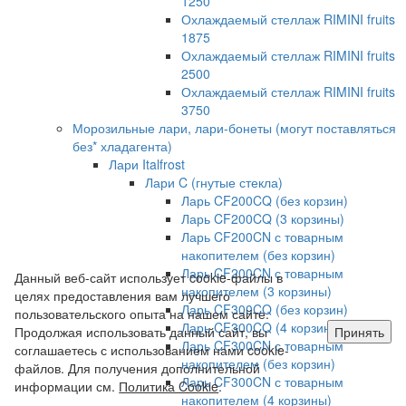
1250
Охлаждаемый стеллаж RIMINI fruits
1875
Охлаждаемый стеллаж RIMINI fruits
2500
Охлаждаемый стеллаж RIMINI fruits
3750
Морозильные лари, лари-бонеты (могут поставляться
без* хладагента)
Лари Italfrost
Лари C (гнутые стекла)
Ларь CF200CQ (без корзин)
Ларь CF200CQ (3 корзины)
Ларь CF200CN с товарным
накопителем (без корзин)
Ларь CF200CN с товарным
Данный веб-сайт использует cookie-файлы в
накопителем (3 корзины)
целях предоставления вам лучшего
Ларь CF300CQ (без корзин)
пользовательского опыта на нашем сайте.
Ларь CF300CQ (4 корзины)
Продолжая использовать данный сайт, вы
Принять
Ларь CF300CN с товарным
соглашаетесь с использованием нами cookie-
накопителем (без корзин)
файлов. Для получения дополнительной
Ларь CF300CN с товарным
информации см.
Политика Cookie
.
накопителем (4 корзины)