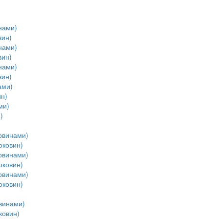
нами)
вин)
нами)
вин)
нами)
вин)
ами)
н)
ми)
)
овинами)
оковин)
овинами)
оковин)
овинами)
оковин)
винами)
ковин)