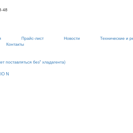
8-48
я
Прайс-лист
Новости
Технические и 
Контакты
т поставляться без* хладагента)
IO N