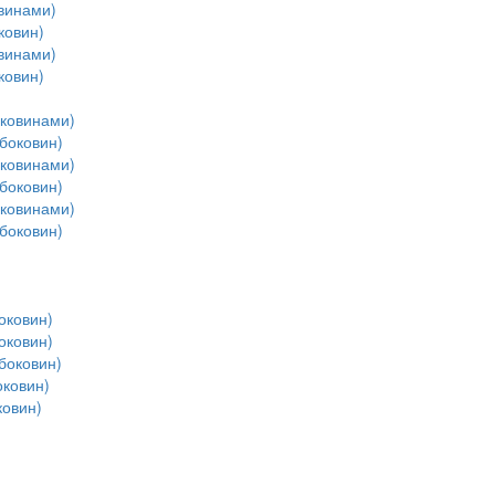
винами)
ковин)
винами)
ковин)
оковинами)
боковин)
оковинами)
боковин)
оковинами)
боковин)
оковин)
оковин)
боковин)
ковин)
ковин)