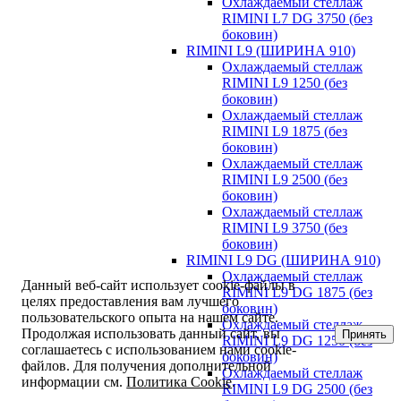
Охлаждаемый стеллаж
RIMINI L7 DG 3750 (без
боковин)
RIMINI L9 (ШИРИНА 910)
Охлаждаемый стеллаж
RIMINI L9 1250 (без
боковин)
Охлаждаемый стеллаж
RIMINI L9 1875 (без
боковин)
Охлаждаемый стеллаж
RIMINI L9 2500 (без
боковин)
Охлаждаемый стеллаж
RIMINI L9 3750 (без
боковин)
RIMINI L9 DG (ШИРИНА 910)
Охлаждаемый стеллаж
Данный веб-сайт использует cookie-файлы в
RIMINI L9 DG 1875 (без
целях предоставления вам лучшего
боковин)
пользовательского опыта на нашем сайте.
Охлаждаемый стеллаж
Продолжая использовать данный сайт, вы
Принять
RIMINI L9 DG 1250 (без
соглашаетесь с использованием нами cookie-
боковин)
файлов. Для получения дополнительной
Охлаждаемый стеллаж
информации см.
Политика Cookie
.
RIMINI L9 DG 2500 (без