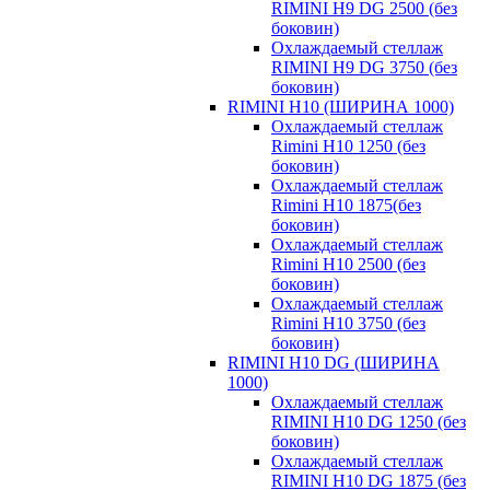
RIMINI H9 DG 2500 (без
боковин)
Охлаждаемый стеллаж
RIMINI H9 DG 3750 (без
боковин)
RIMINI H10 (ШИРИНА 1000)
Охлаждаемый стеллаж
Rimini H10 1250 (без
боковин)
Охлаждаемый стеллаж
Rimini H10 1875(без
боковин)
Охлаждаемый стеллаж
Rimini H10 2500 (без
боковин)
Охлаждаемый стеллаж
Rimini H10 3750 (без
боковин)
RIMINI H10 DG (ШИРИНА
1000)
Охлаждаемый стеллаж
RIMINI H10 DG 1250 (без
боковин)
Охлаждаемый стеллаж
RIMINI H10 DG 1875 (без