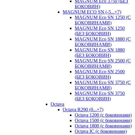
MAGNUM Eco 3750 (БЕЗ
БОКОВИН)
MAGNUM ECO SN (-5...+7)
MAGNUM Eco SN 1250 (С
БОКОВИНАМИ)
MAGNUM Eco SN 1250
(БЕЗ БОКОВИН)
MAGNUM Eco SN 1880 (С
БОКОВИНАМИ)
MAGNUM Eco SN 1880
(БЕЗ БОКОВИН)
MAGNUM Eco SN 2500 (С
БОКОВИНАМИ)
MAGNUM Eco SN 2500
(БЕЗ БОКОВИН)
MAGNUM Eco SN 3750 (С
БОКОВИНАМИ)
MAGNUM Eco SN 3750
(БЕЗ БОКОВИН)
Octava
Octava R290 (0...+7)
Octava 1200 (с боковинами)
Octava 1500 (с боковинами)
Octava 1800 (с боковинами)
Octava IC (с боковинами)