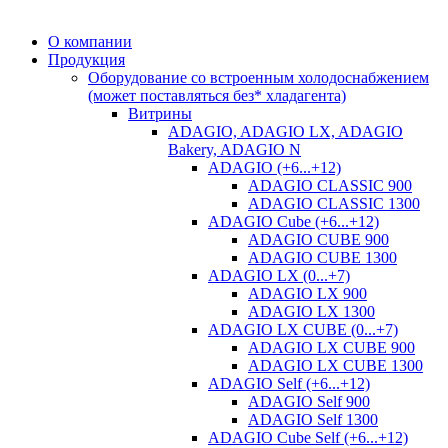
О компании
Продукция
Оборудование со встроенным холодоснабжением
(может поставляться без* хладагента)
Витрины
ADAGIO, ADAGIO LX, ADAGIO
Bakery, ADAGIO N
ADAGIO (+6...+12)
ADAGIO CLASSIC 900
ADAGIO CLASSIC 1300
ADAGIO Cube (+6...+12)
ADAGIO CUBE 900
ADAGIO CUBE 1300
ADAGIO LX (0...+7)
ADAGIO LX 900
ADAGIO LX 1300
ADAGIO LX CUBE (0...+7)
ADAGIO LX CUBE 900
ADAGIO LX CUBE 1300
ADAGIO Self (+6...+12)
ADAGIO Self 900
ADAGIO Self 1300
ADAGIO Cube Self (+6...+12)