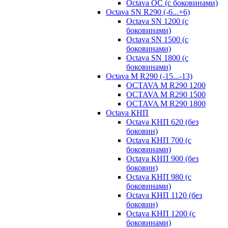
Octava OC (с боковинами)
Octava SN R290 (-6...+6)
Octava SN 1200 (с
боковинами)
Octava SN 1500 (с
боковинами)
Octava SN 1800 (с
боковинами)
Octava M R290 (-15...-13)
OCTAVA M R290 1200
OCTAVA M R290 1500
OCTAVA M R290 1800
Octava КНП
Octava КНП 620 (без
боковин)
Octava КНП 700 (с
боковинами)
Octava КНП 900 (без
боковин)
Octava КНП 980 (с
боковинами)
Octava КНП 1120 (без
боковин)
Octava КНП 1200 (с
боковинами)