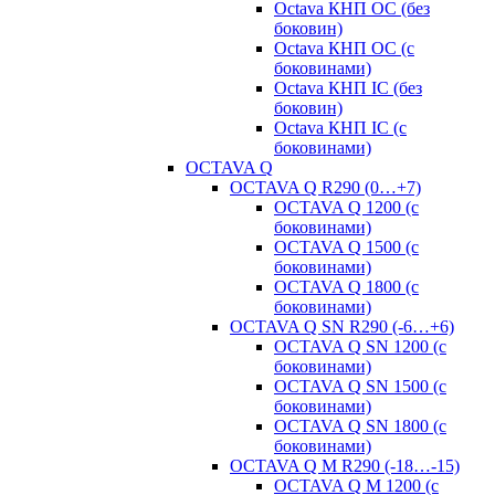
Octava КНП OC (без
боковин)
Octava КНП OC (с
боковинами)
Octava КНП IC (без
боковин)
Octava КНП IC (с
боковинами)
OCTAVA Q
OCTAVA Q R290 (0…+7)
OCTAVA Q 1200 (с
боковинами)
OCTAVA Q 1500 (с
боковинами)
OCTAVA Q 1800 (с
боковинами)
OCTAVA Q SN R290 (-6…+6)
OCTAVA Q SN 1200 (с
боковинами)
OCTAVA Q SN 1500 (с
боковинами)
OCTAVA Q SN 1800 (с
боковинами)
OCTAVA Q M R290 (-18…-15)
OСTAVA Q M 1200 (с