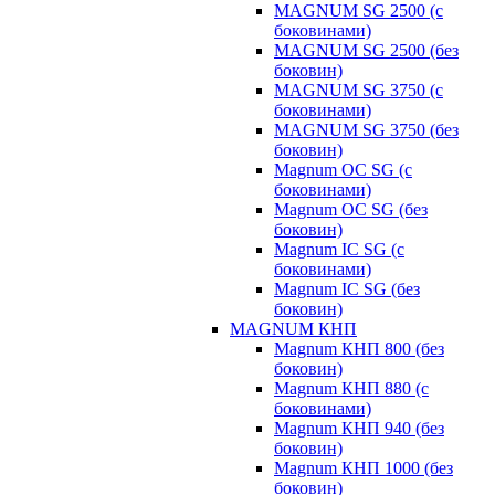
MAGNUM SG 2500 (с
боковинами)
MAGNUM SG 2500 (без
боковин)
MAGNUM SG 3750 (с
боковинами)
MAGNUM SG 3750 (без
боковин)
Magnum OC SG (с
боковинами)
Magnum OC SG (без
боковин)
Magnum IC SG (с
боковинами)
Magnum IC SG (без
боковин)
MAGNUM КНП
Magnum КНП 800 (без
боковин)
Magnum КНП 880 (с
боковинами)
Magnum КНП 940 (без
боковин)
Magnum КНП 1000 (без
боковин)