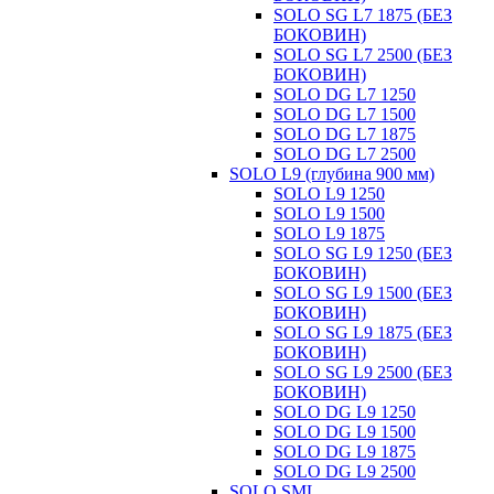
SOLO SG L7 1875 (БЕЗ
БОКОВИН)
SOLO SG L7 2500 (БЕЗ
БОКОВИН)
SOLO DG L7 1250
SOLO DG L7 1500
SOLO DG L7 1875
SOLO DG L7 2500
SOLO L9 (глубина 900 мм)
SOLO L9 1250
SOLO L9 1500
SOLO L9 1875
SOLO SG L9 1250 (БЕЗ
БОКОВИН)
SOLO SG L9 1500 (БЕЗ
БОКОВИН)
SOLO SG L9 1875 (БЕЗ
БОКОВИН)
SOLO SG L9 2500 (БЕЗ
БОКОВИН)
SOLO DG L9 1250
SOLO DG L9 1500
SOLO DG L9 1875
SOLO DG L9 2500
SOLO SML