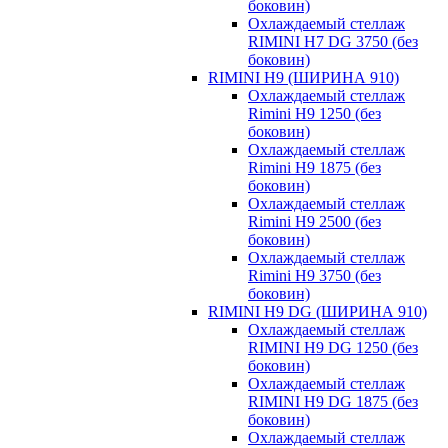
боковин)
Охлаждаемый стеллаж
RIMINI H7 DG 3750 (без
боковин)
RIMINI H9 (ШИРИНА 910)
Охлаждаемый стеллаж
Rimini H9 1250 (без
боковин)
Охлаждаемый стеллаж
Rimini H9 1875 (без
боковин)
Охлаждаемый стеллаж
Rimini H9 2500 (без
боковин)
Охлаждаемый стеллаж
Rimini H9 3750 (без
боковин)
RIMINI H9 DG (ШИРИНА 910)
Охлаждаемый стеллаж
RIMINI H9 DG 1250 (без
боковин)
Охлаждаемый стеллаж
RIMINI H9 DG 1875 (без
боковин)
Охлаждаемый стеллаж