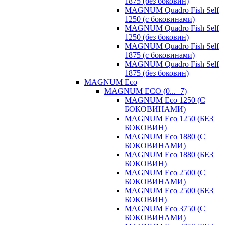
1875 (без боковин)
MAGNUM Quadro Fish Self
1250 (с боковинами)
MAGNUM Quadro Fish Self
1250 (без боковин)
MAGNUM Quadro Fish Self
1875 (с боковинами)
MAGNUM Quadro Fish Self
1875 (без боковин)
MAGNUM Eco
MAGNUM ECO (0...+7)
MAGNUM Eco 1250 (С
БОКОВИНАМИ)
MAGNUM Eco 1250 (БЕЗ
БОКОВИН)
MAGNUM Eco 1880 (С
БОКОВИНАМИ)
MAGNUM Eco 1880 (БЕЗ
БОКОВИН)
MAGNUM Eco 2500 (С
БОКОВИНАМИ)
MAGNUM Eco 2500 (БЕЗ
БОКОВИН)
MAGNUM Eco 3750 (С
БОКОВИНАМИ)