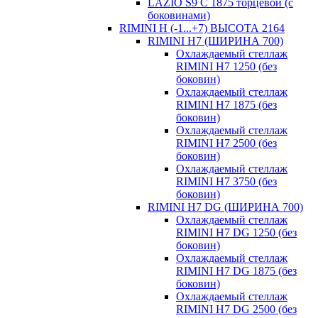
LAZIO S9 C 1875 торцевой (с
боковинами)
RIMINI H (-1...+7) ВЫСОТА 2164
RIMINI H7 (ШИРИНА 700)
Охлаждаемый стеллаж
RIMINI H7 1250 (без
боковин)
Охлаждаемый стеллаж
RIMINI H7 1875 (без
боковин)
Охлаждаемый стеллаж
RIMINI H7 2500 (без
боковин)
Охлаждаемый стеллаж
RIMINI H7 3750 (без
боковин)
RIMINI H7 DG (ШИРИНА 700)
Охлаждаемый стеллаж
RIMINI H7 DG 1250 (без
боковин)
Охлаждаемый стеллаж
RIMINI H7 DG 1875 (без
боковин)
Охлаждаемый стеллаж
RIMINI H7 DG 2500 (без