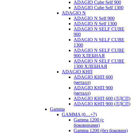
ADAGIO Cube Self 900
ADAGIO Cube Self 1300
ADAGIO N
ADAGIO N Self 900
ADAGIO N Self 1300
ADAGIO N SELF CUBE
900
ADAGIO N SELF CUBE
1300
ADAGIO N SELF CUBE
900 ХЛЕБНАЯ
ADAGIO N SELF CUBE
1300 ХЛЕБНАЯ
ADAGIO КНП
ADAGIO КНП 600
(металл)
ADAGIO КНП 900
(металл)
ADAGIO КНП 600 (ЛДСП)
ADAGIO КНП 900 (ЛДСП)
Gamma
GAMMA (0…+7)
Gamma 1200 (с
боковинами)
Gamma 1200 (без боковин)