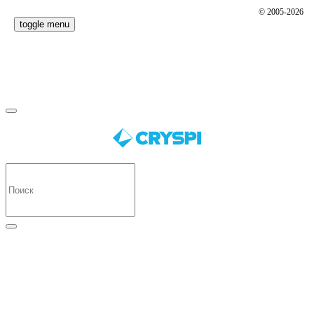
© 2005-2026
toggle menu