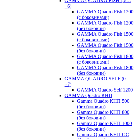
GAMMA QUADRO FISH (-6…
+6)
GAMMA Quadro Fish 1200
(с боковинами)
GAMMA Quadro Fish 1200
(без боковин)
GAMMA Quadro Fish 1500
(с боковинами)
GAMMA Quadro Fish 1500
(без боковин)
GAMMA Quadro Fish 1800
(с боковинами)
GAMMA Quadro Fish 1800
(без боковин)
GAMMA QUADRO SELF (0…
+7)
GAMMA Quadro Self 1200
GAMMA Quadro КНП
Gamma Quadro КНП 500
(без боковин)
Gamma Quadro КНП 800
(без боковин)
Gamma Quadro КНП 1000
(без боковин)
Gamma Quadro КНП OC