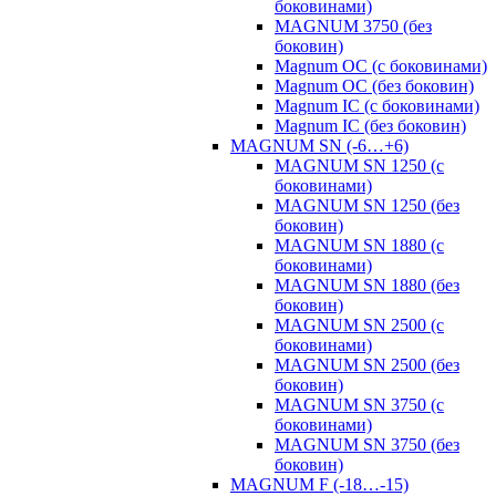
боковинами)
MAGNUM 3750 (без
боковин)
Magnum OC (с боковинами)
Magnum OC (без боковин)
Magnum IC (с боковинами)
Magnum IC (без боковин)
MAGNUM SN (-6…+6)
MAGNUM SN 1250 (с
боковинами)
MAGNUM SN 1250 (без
боковин)
MAGNUM SN 1880 (с
боковинами)
MAGNUM SN 1880 (без
боковин)
MAGNUM SN 2500 (с
боковинами)
MAGNUM SN 2500 (без
боковин)
MAGNUM SN 3750 (с
боковинами)
MAGNUM SN 3750 (без
боковин)
MAGNUM F (-18…-15)