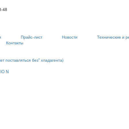
8-48
я
Прайс-лист
Новости
Технические и 
Контакты
т поставляться без* хладагента)
IO N