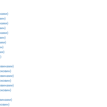
нами)
вин)
нами)
вин)
нами)
вин)
ами)
н)
ми)
)
овинами)
оковин)
овинами)
оковин)
овинами)
оковин)
винами)
ковин)