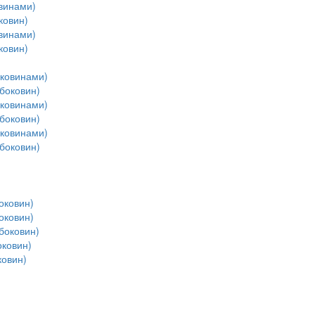
винами)
ковин)
винами)
ковин)
оковинами)
боковин)
оковинами)
боковин)
оковинами)
боковин)
оковин)
оковин)
боковин)
ковин)
ковин)