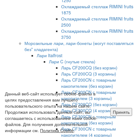
1250
Охлаждаемый стеллаж RIMINI fruits
1875
Охлаждаемый стеллаж RIMINI fruits
2500
Охлаждаемый стеллаж RIMINI fruits
3750
Морозильные лари, лари-бонеты (могут поставляться
без* хладагента)
Лари Italfrost
Лари C (гнутые стекла)
Ларь CF200CQ (без корзин)
Ларь CF200CQ (3 корзины)
Ларь CF200CN с товарным
накопителем (без корзин)
Ларь CF200CN с товарным
Данный веб-сайт использует cookie-файлы в
накопителем (3 корзины)
целях предоставления вам лучшего
Ларь CF300CQ (без корзин)
пользовательского опыта на нашем сайте.
Ларь CF300CQ (4 корзины)
Продолжая использовать данный сайт, вы
Принять
Ларь CF300CN с товарным
соглашаетесь с использованием нами cookie-
накопителем (без корзин)
файлов. Для получения дополнительной
Ларь CF300CN с товарным
информации см.
Политика Cookie
.
накопителем (4 корзины)