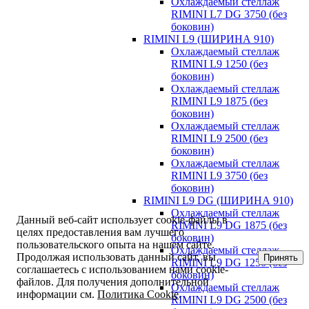
Охлаждаемый стеллаж
RIMINI L7 DG 3750 (без
боковин)
RIMINI L9 (ШИРИНА 910)
Охлаждаемый стеллаж
RIMINI L9 1250 (без
боковин)
Охлаждаемый стеллаж
RIMINI L9 1875 (без
боковин)
Охлаждаемый стеллаж
RIMINI L9 2500 (без
боковин)
Охлаждаемый стеллаж
RIMINI L9 3750 (без
боковин)
RIMINI L9 DG (ШИРИНА 910)
Охлаждаемый стеллаж
Данный веб-сайт использует cookie-файлы в
RIMINI L9 DG 1875 (без
целях предоставления вам лучшего
боковин)
пользовательского опыта на нашем сайте.
Охлаждаемый стеллаж
Продолжая использовать данный сайт, вы
Принять
RIMINI L9 DG 1250 (без
соглашаетесь с использованием нами cookie-
боковин)
файлов. Для получения дополнительной
Охлаждаемый стеллаж
информации см.
Политика Cookie
.
RIMINI L9 DG 2500 (без