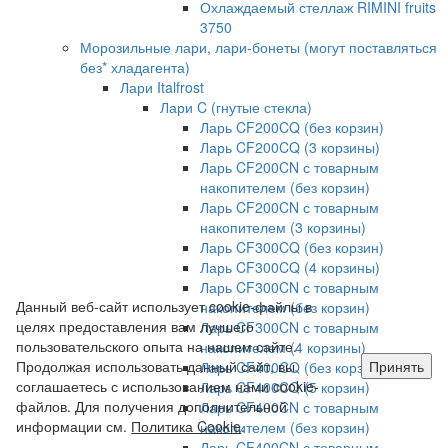
Охлаждаемый стеллаж RIMINI fruits
3750
Морозильные лари, лари-бонеты (могут поставляться
без* хладагента)
Лари Italfrost
Лари C (гнутые стекла)
Ларь CF200CQ (без корзин)
Ларь CF200CQ (3 корзины)
Ларь CF200CN с товарным
накопителем (без корзин)
Ларь CF200CN с товарным
накопителем (3 корзины)
Ларь CF300CQ (без корзин)
Ларь CF300CQ (4 корзины)
Ларь CF300CN с товарным
Данный веб-сайт использует cookie-файлы в
накопителем (без корзин)
целях предоставления вам лучшего
Ларь CF300CN с товарным
пользовательского опыта на нашем сайте.
накопителем (4 корзины)
Продолжая использовать данный сайт, вы
Принять
Ларь CF400CQ (без корзин)
соглашаетесь с использованием нами cookie-
Ларь CF400CQ (5 корзин)
файлов. Для получения дополнительной
Ларь CF400CN с товарным
информации см.
Политика Cookie
.
накопителем (без корзин)
Ларь CF400CN с товарным