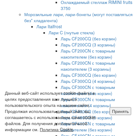
Охлаждаемый стеллаж RIMINI fruits
3750
Морозильные лари, лари-бонеты (могут поставляться
без* хладагента)
Лари Italfrost
Лари C (гнутые стекла)
Ларь CF200CQ (без корзин)
Ларь CF200CQ (3 корзины)
Ларь CF200CN с товарным
накопителем (без корзин)
Ларь CF200CN с товарным
накопителем (3 корзины)
Ларь CF300CQ (без корзин)
Ларь CF300CQ (4 корзины)
Ларь CF300CN с товарным
Данный веб-сайт использует cookie-файлы в
накопителем (без корзин)
целях предоставления вам лучшего
Ларь CF300CN с товарным
пользовательского опыта на нашем сайте.
накопителем (4 корзины)
Продолжая использовать данный сайт, вы
Принять
Ларь CF400CQ (без корзин)
соглашаетесь с использованием нами cookie-
Ларь CF400CQ (5 корзин)
файлов. Для получения дополнительной
Ларь CF400CN с товарным
информации см.
Политика Cookie
.
накопителем (без корзин)
Ларь CF400CN с товарным