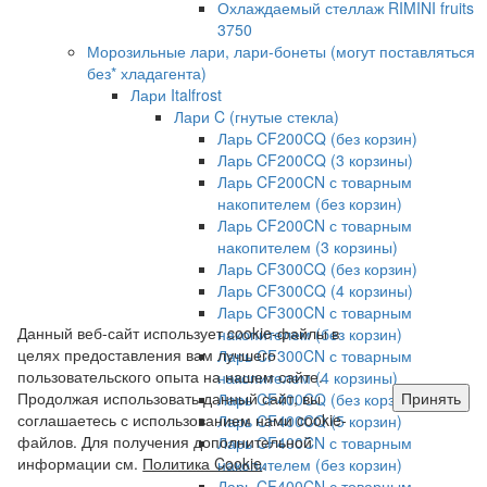
Охлаждаемый стеллаж RIMINI fruits
3750
Морозильные лари, лари-бонеты (могут поставляться
без* хладагента)
Лари Italfrost
Лари C (гнутые стекла)
Ларь CF200CQ (без корзин)
Ларь CF200CQ (3 корзины)
Ларь CF200CN с товарным
накопителем (без корзин)
Ларь CF200CN с товарным
накопителем (3 корзины)
Ларь CF300CQ (без корзин)
Ларь CF300CQ (4 корзины)
Ларь CF300CN с товарным
Данный веб-сайт использует cookie-файлы в
накопителем (без корзин)
целях предоставления вам лучшего
Ларь CF300CN с товарным
пользовательского опыта на нашем сайте.
накопителем (4 корзины)
Продолжая использовать данный сайт, вы
Принять
Ларь CF400CQ (без корзин)
соглашаетесь с использованием нами cookie-
Ларь CF400CQ (5 корзин)
файлов. Для получения дополнительной
Ларь CF400CN с товарным
информации см.
Политика Cookie
.
накопителем (без корзин)
Ларь CF400CN с товарным