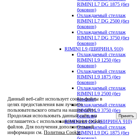
RIMINI L7 DG 1875 (без
боковин)
Охлаждаемый стеллаж
RIMINI L7 DG 2500 (без
боковин)
Охлаждаемый стеллаж
RIMINI L7 DG 3750 (без
боковин)
RIMINI L9 (ШИРИНА 910)
Охлаждаемый стеллаж
RIMINI L9 1250 (без
боковин)
Охлаждаемый стеллаж
RIMINI L9 1875 (без
боковин)
Охлаждаемый стеллаж
RIMINI L9 2500 (без
Данный веб-сайт использует cookie-файлы в
боковин)
целях предоставления вам лучшего
Охлаждаемый стеллаж
пользовательского опыта на нашем сайте.
RIMINI L9 3750 (без
Продолжая использовать данный сайт, вы
боковин)
Принять
соглашаетесь с использованием нами cookie-
RIMINI L9 DG (ШИРИНА 910)
файлов. Для получения дополнительной
Охлаждаемый стеллаж
информации см.
Политика Cookie
.
RIMINI L9 DG 1875 (без
боковин)