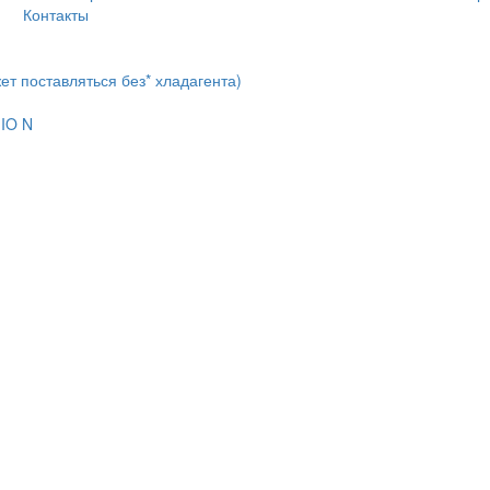
Контакты
т поставляться без* хладагента)
IO N