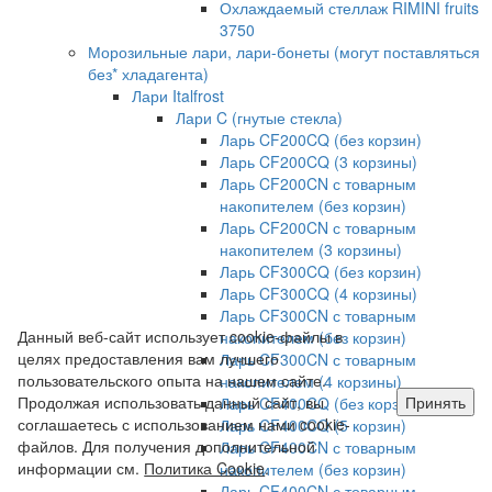
Охлаждаемый стеллаж RIMINI fruits
3750
Морозильные лари, лари-бонеты (могут поставляться
без* хладагента)
Лари Italfrost
Лари C (гнутые стекла)
Ларь CF200CQ (без корзин)
Ларь CF200CQ (3 корзины)
Ларь CF200CN с товарным
накопителем (без корзин)
Ларь CF200CN с товарным
накопителем (3 корзины)
Ларь CF300CQ (без корзин)
Ларь CF300CQ (4 корзины)
Ларь CF300CN с товарным
Данный веб-сайт использует cookie-файлы в
накопителем (без корзин)
целях предоставления вам лучшего
Ларь CF300CN с товарным
пользовательского опыта на нашем сайте.
накопителем (4 корзины)
Продолжая использовать данный сайт, вы
Принять
Ларь CF400CQ (без корзин)
соглашаетесь с использованием нами cookie-
Ларь CF400CQ (5 корзин)
файлов. Для получения дополнительной
Ларь CF400CN с товарным
информации см.
Политика Cookie
.
накопителем (без корзин)
Ларь CF400CN с товарным