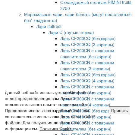
Охлаждаемый стеллаж RIMINI fruits
3750
Морозильные лари, лари-бонеты (могут поставляться
без* хладагента)
Лари Italfrost
Лари C (гнутые стекла)
Ларь CF200CQ (без корзин)
Ларь CF200CQ (3 корзины)
Ларь CF200CN с товарным
накопителем (без корзин)
Ларь CF200CN с товарным
накопителем (3 корзины)
Ларь CF300CQ (без корзин)
Ларь CF300CQ (4 корзины)
Ларь CF300CN с товарным
Данный веб-сайт использует cookie-файлы в
накопителем (без корзин)
целях предоставления вам лучшего
Ларь CF300CN с товарным
пользовательского опыта на нашем сайте.
накопителем (4 корзины)
Продолжая использовать данный сайт, вы
Принять
Ларь CF400CQ (без корзин)
соглашаетесь с использованием нами cookie-
Ларь CF400CQ (5 корзин)
файлов. Для получения дополнительной
Ларь CF400CN с товарным
информации см.
Политика Cookie
.
накопителем (без корзин)
Ларь CF400CN с товарным