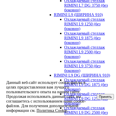
Охлаждаемый стеллаж
RIMINI L7 DG 3750 (без
боковин)
RIMINI L9 (ШИРИНА 910)
Охлаждаемый стеллаж
RIMINI L9 1250 (без
боковин)
Охлаждаемый стеллаж
RIMINI L9 1875 (без
боковин)
Охлаждаемый стеллаж
RIMINI L9 2500 (без
боковин)
Охлаждаемый стеллаж
RIMINI L9 3750 (без
боковин)
RIMINI L9 DG (ШИРИНА 910)
Охлаждаемый стеллаж
Данный веб-сайт использует cookie-файлы в
RIMINI L9 DG 1875 (без
целях предоставления вам лучшего
боковин)
пользовательского опыта на нашем сайте.
Охлаждаемый стеллаж
Продолжая использовать данный сайт, вы
Принять
RIMINI L9 DG 1250 (без
соглашаетесь с использованием нами cookie-
боковин)
файлов. Для получения дополнительной
Охлаждаемый стеллаж
информации см.
Политика Cookie
.
RIMINI L9 DG 2500 (без