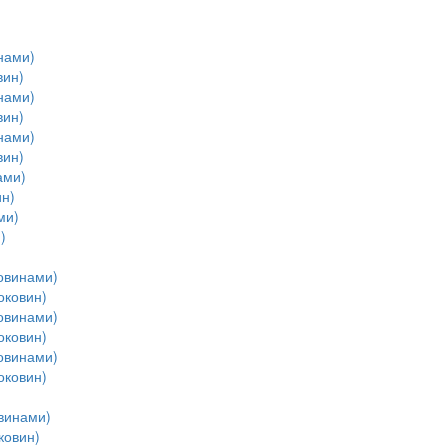
нами)
вин)
нами)
вин)
нами)
вин)
ами)
н)
ми)
)
овинами)
оковин)
овинами)
оковин)
овинами)
оковин)
винами)
ковин)