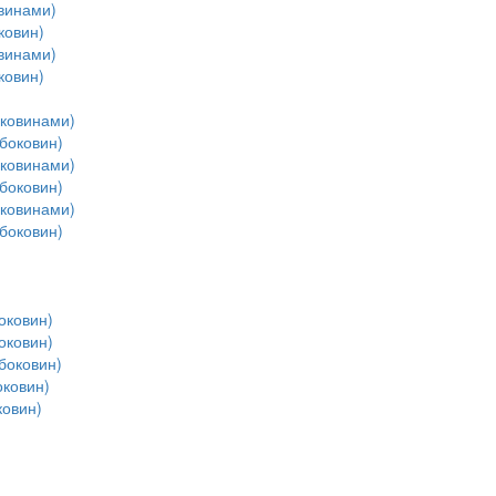
винами)
ковин)
винами)
ковин)
оковинами)
боковин)
оковинами)
боковин)
оковинами)
боковин)
оковин)
оковин)
боковин)
ковин)
ковин)