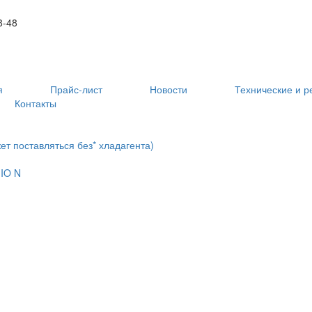
8-48
я
Прайс-лист
Новости
Технические и 
Контакты
т поставляться без* хладагента)
IO N