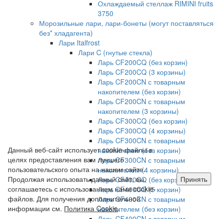
Охлаждаемый стеллаж RIMINI fruits
3750
Морозильные лари, лари-бонеты (могут поставляться
без* хладагента)
Лари Italfrost
Лари C (гнутые стекла)
Ларь CF200CQ (без корзин)
Ларь CF200CQ (3 корзины)
Ларь CF200CN с товарным
накопителем (без корзин)
Ларь CF200CN с товарным
накопителем (3 корзины)
Ларь CF300CQ (без корзин)
Ларь CF300CQ (4 корзины)
Ларь CF300CN с товарным
Данный веб-сайт использует cookie-файлы в
накопителем (без корзин)
целях предоставления вам лучшего
Ларь CF300CN с товарным
пользовательского опыта на нашем сайте.
накопителем (4 корзины)
Продолжая использовать данный сайт, вы
Принять
Ларь CF400CQ (без корзин)
соглашаетесь с использованием нами cookie-
Ларь CF400CQ (5 корзин)
файлов. Для получения дополнительной
Ларь CF400CN с товарным
информации см.
Политика Cookie
.
накопителем (без корзин)
Ларь CF400CN с товарным