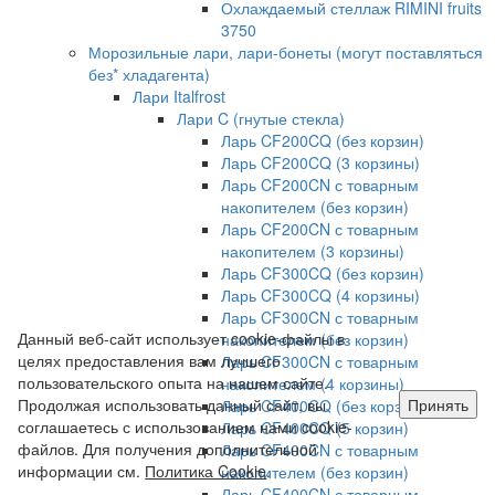
Охлаждаемый стеллаж RIMINI fruits
3750
Морозильные лари, лари-бонеты (могут поставляться
без* хладагента)
Лари Italfrost
Лари C (гнутые стекла)
Ларь CF200CQ (без корзин)
Ларь CF200CQ (3 корзины)
Ларь CF200CN с товарным
накопителем (без корзин)
Ларь CF200CN с товарным
накопителем (3 корзины)
Ларь CF300CQ (без корзин)
Ларь CF300CQ (4 корзины)
Ларь CF300CN с товарным
Данный веб-сайт использует cookie-файлы в
накопителем (без корзин)
целях предоставления вам лучшего
Ларь CF300CN с товарным
пользовательского опыта на нашем сайте.
накопителем (4 корзины)
Продолжая использовать данный сайт, вы
Принять
Ларь CF400CQ (без корзин)
соглашаетесь с использованием нами cookie-
Ларь CF400CQ (5 корзин)
файлов. Для получения дополнительной
Ларь CF400CN с товарным
информации см.
Политика Cookie
.
накопителем (без корзин)
Ларь CF400CN с товарным