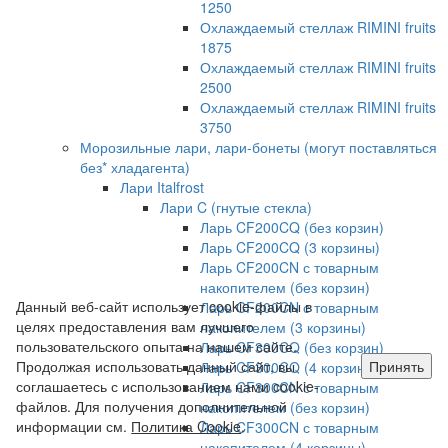
1250
Охлаждаемый стеллаж RIMINI fruits
1875
Охлаждаемый стеллаж RIMINI fruits
2500
Охлаждаемый стеллаж RIMINI fruits
3750
Морозильные лари, лари-бонеты (могут поставляться
без* хладагента)
Лари Italfrost
Лари C (гнутые стекла)
Ларь CF200CQ (без корзин)
Ларь CF200CQ (3 корзины)
Ларь CF200CN с товарным
накопителем (без корзин)
Данный веб-сайт использует cookie-файлы в
Ларь CF200CN с товарным
целях предоставления вам лучшего
накопителем (3 корзины)
пользовательского опыта на нашем сайте.
Ларь CF300CQ (без корзин)
Продолжая использовать данный сайт, вы
Принять
Ларь CF300CQ (4 корзины)
соглашаетесь с использованием нами cookie-
Ларь CF300CN с товарным
файлов. Для получения дополнительной
накопителем (без корзин)
информации см.
Политика Cookie
.
Ларь CF300CN с товарным
накопителем (4 корзины)