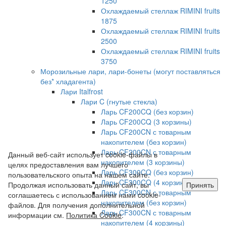
1250
Охлаждаемый стеллаж RIMINI fruits
1875
Охлаждаемый стеллаж RIMINI fruits
2500
Охлаждаемый стеллаж RIMINI fruits
3750
Морозильные лари, лари-бонеты (могут поставляться
без* хладагента)
Лари Italfrost
Лари C (гнутые стекла)
Ларь CF200CQ (без корзин)
Ларь CF200CQ (3 корзины)
Ларь CF200CN с товарным
накопителем (без корзин)
Ларь CF200CN с товарным
Данный веб-сайт использует cookie-файлы в
накопителем (3 корзины)
целях предоставления вам лучшего
Ларь CF300CQ (без корзин)
пользовательского опыта на нашем сайте.
Ларь CF300CQ (4 корзины)
Продолжая использовать данный сайт, вы
Принять
Ларь CF300CN с товарным
соглашаетесь с использованием нами cookie-
накопителем (без корзин)
файлов. Для получения дополнительной
Ларь CF300CN с товарным
информации см.
Политика Cookie
.
накопителем (4 корзины)