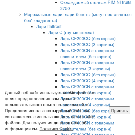
Охлаждаемый стеллаж RIMINI fruits
3750
Морозильные лари, лари-бонеты (могут поставляться
без* хладагента)
Лари Italfrost
Лари C (гнутые стекла)
Ларь CF200CQ (без корзин)
Ларь CF200CQ (3 корзины)
Ларь CF200CN с товарным
накопителем (без корзин)
Ларь CF200CN с товарным
накопителем (3 корзины)
Ларь CF300CQ (без корзин)
Ларь CF300CQ (4 корзины)
Ларь CF300CN с товарным
Данный веб-сайт использует cookie-файлы в
накопителем (без корзин)
целях предоставления вам лучшего
Ларь CF300CN с товарным
пользовательского опыта на нашем сайте.
накопителем (4 корзины)
Продолжая использовать данный сайт, вы
Принять
Ларь CF400CQ (без корзин)
соглашаетесь с использованием нами cookie-
Ларь CF400CQ (5 корзин)
файлов. Для получения дополнительной
Ларь CF400CN с товарным
информации см.
Политика Cookie
.
накопителем (без корзин)
Ларь CF400CN с товарным