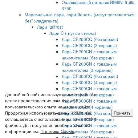
Охлаждаемый стеллаж RIMINI fruits
3750
Морозильные лари, лари-бонеты (могут поставляться
без* хладагента)
Лари Italfrost
Лари C (гнутые стекла)
Ларь CF200CQ (без корзин)
Ларь CF200CQ (3 корзины)
Ларь CF200CN с товарным
накопителем (без корзин)
Ларь CF200CN с товарным
накопителем (3 корзины)
Ларь CF300CQ (без корзин)
Ларь CF300CQ (4 корзины)
Ларь CF300CN с товарным
Данный веб-сайт использует cookie-файлы в
накопителем (без корзин)
целях предоставления вам лучшего
Ларь CF300CN с товарным
пользовательского опыта на нашем сайте.
накопителем (4 корзины)
Продолжая использовать данный сайт, вы
Принять
Ларь CF400CQ (без корзин)
соглашаетесь с использованием нами cookie-
Ларь CF400CQ (5 корзин)
файлов. Для получения дополнительной
Ларь CF400CN с товарным
информации см.
Политика Cookie
.
накопителем (без корзин)
Ларь CF400CN с товарным