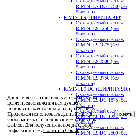
Охлаждаемый стеллаж
RIMINI L7 DG 3750 (без
боковин)
RIMINI L9 (ШИРИНА 910)
Охлаждаемый стеллаж
RIMINI L9 1250 (без
боковин)
Охлаждаемый стеллаж
RIMINI L9 1875 (без
боковин)
Охлаждаемый стеллаж
RIMINI L9 2500 (без
боковин)
Охлаждаемый стеллаж
RIMINI L9 3750 (без
боковин)
RIMINI L9 DG (ШИРИНА 910)
Охлаждаемый стеллаж
Данный веб-сайт использует cookie-файлы в
RIMINI L9 DG 1875 (без
целях предоставления вам лучшего
боковин)
пользовательского опыта на нашем сайте.
Охлаждаемый стеллаж
Продолжая использовать данный сайт, вы
Принять
RIMINI L9 DG 1250 (без
соглашаетесь с использованием нами cookie-
боковин)
файлов. Для получения дополнительной
Охлаждаемый стеллаж
информации см.
Политика Cookie
.
RIMINI L9 DG 2500 (без