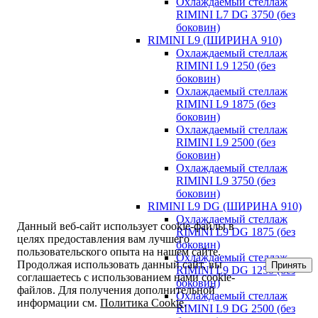
Охлаждаемый стеллаж
RIMINI L7 DG 3750 (без
боковин)
RIMINI L9 (ШИРИНА 910)
Охлаждаемый стеллаж
RIMINI L9 1250 (без
боковин)
Охлаждаемый стеллаж
RIMINI L9 1875 (без
боковин)
Охлаждаемый стеллаж
RIMINI L9 2500 (без
боковин)
Охлаждаемый стеллаж
RIMINI L9 3750 (без
боковин)
RIMINI L9 DG (ШИРИНА 910)
Охлаждаемый стеллаж
Данный веб-сайт использует cookie-файлы в
RIMINI L9 DG 1875 (без
целях предоставления вам лучшего
боковин)
пользовательского опыта на нашем сайте.
Охлаждаемый стеллаж
Продолжая использовать данный сайт, вы
Принять
RIMINI L9 DG 1250 (без
соглашаетесь с использованием нами cookie-
боковин)
файлов. Для получения дополнительной
Охлаждаемый стеллаж
информации см.
Политика Cookie
.
RIMINI L9 DG 2500 (без